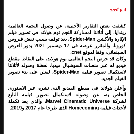
آسر أحمد
كشفت بعض التقارير الأجنبية، عن وصول النجمة العالمية
زيندايا، إلى أتلانتا لمشاركة النجم توم هولاند فى تصوير فيلم
الإثارة والأكشن Spider-Man، بعد توقفه بسبب تفش فيروس
كورونا، والمقرر عرضه فى 17 ديسمبر 2021 بدور العرض
السينمائى، وفقا لموقع cnet.
وكان قد حرص النجم العالمى توم هولاند، على التقاط مقطع
فيديو له عبر منصات السوشيال ميديا، لحظة وصوله لأتلانتا
لاستكمال تصوير فيلمه Spider-Man، ليعلن على بدء تصوير
الفيلم الجديد.
وأعلن هولاند فى مقطع الفيديو الذى نشره عبر الاستورى
الخاص به، عن وصوله لاستكمال تصوير فيلمه التابع
لشركة Marvel Cinematic Universe، والذى يعد تكملة
لأحداث فيلمه Homecoming الذى طرحا عام 2017 و2019.