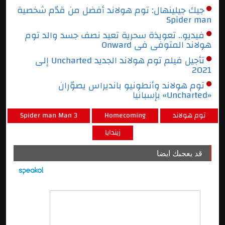
جيك جيلينهال: توم هولاند أفضل من قدّم شخصية
Spider man
فيديو.. تعويذة سحرية تعيد نصف جسد والد توم
هولاند المتوفى فى Onward
تأجيل فيلم توم هولاند الجديد Uncharted إلى
2021
توم هولاند وأنطونيو بانديراس يصوّران
«Uncharted» بإسبانيا
توم هولاند
Homecoming
Spider man Man 3
زيندايا
قد يعجبك ايضا