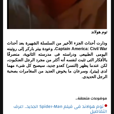
توم هولاند
ودارت أحداث الجزء الأخير من السلسلة الشهيرة بعد أحداث
Captain America: Civil War، وعودة بيتر باركر إلى روتينه
اليومى الطبيعى ودراسته فى مدرسته الثانوية، منصرفًا
بالأفكار التى تثبت لنفسه أنه أكثر من مجرد الرجل العنكبوت،
لكن عندما يظهر (النسر) كعدو جديد، سيصبح كل شىء مهما
لدى (بيتر)، وسرعان ما يخوض العديد من المغامرات بصحبة
الرجل الحديدى.
موضوعات متعلقة..
توم هولاند فى فيلم Spider-Man الجديد.. اعرف
التفاصيل