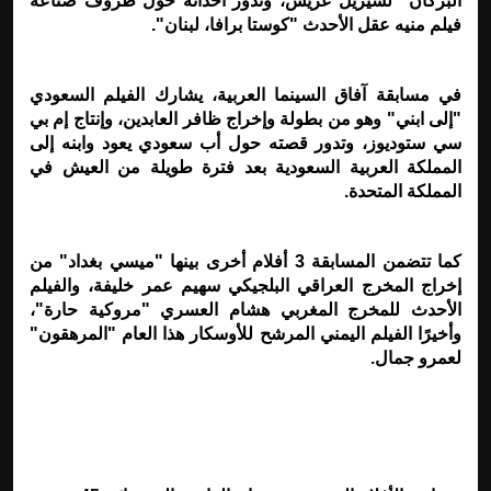
البركان" لسيريل عريس، وتدور أحداثه حول ظروف صناعة
فيلم منيه عقل الأحدث "كوستا برافا، لبنان
".
في مسابقة آفاق السينما العربية، يشارك الفيلم السعودي
"إلى ابني" وهو من بطولة وإخراج ظافر العابدين، وإنتاج إم بي
سي ستوديوز، وتدور قصته حول أب سعودي يعود وابنه إلى
المملكة العربية السعودية بعد فترة طويلة من العيش في
المملكة المتحدة
.
كما تتضمن المسابقة 3 أفلام أخرى بينها "ميسي بغداد" من
إخراج المخرج العراقي البلجيكي سهيم عمر خليفة، والفيلم
الأحدث للمخرج المغربي هشام العسري "مروكية حارة"،
وأخيرًا الفيلم اليمني المرشح للأوسكار هذا العام "المرهقون"
لعمرو جمال
.