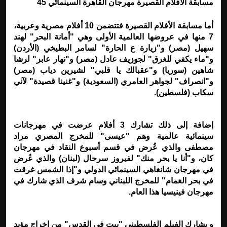
مسابقة الأفلام القصيرة مهرجان القاهرة السينمائي 45
أما مسابقة الأفلام القصيرة فتتضمن 10 أفلام مصرية وعربية،
7 منها في عروضها العالمية الأولى وهي
"
أمانة البحر" لهند
سهيل (مصر) و"زيارة ع الحارة" لسامر البطيخي (الأردن)
و"ماء يكفي للغرق
"
لجوزيف عادل (مصر) و"نهار عابر" لرشا
شاهين (سوريا) و"عقبالك يا قلبي" لشيرين دياب (مصر)
و"انصراف" لجواهر العامري (السعودية) و"غنينا قصيدة" لآني
سكاب (فلسطين)
.
إضافة إلى ذلك تشارك 3 أفلام عرضت في مهرجانات
سينمائية عالمية وهم "عيسى" للمخرج المصري مراد
مصطفى والذي عُرض في قسم أسبوع النقاد في مهرجان
كان، و"أنا يا بحر منك" لفيروز سرحال (لبنان) والذي عُرض
في مهرجان شانغاهي السينمائي الدولي و"إذا الشمس غرقت
في بحر الغمام" للمخرج اللبناني وسام شرف الذي شارك في
مهرجان فينيسيا هذا العام
.
و يشارك الفيلم الفلسطيني "بيت في القدس" من إخراج مؤيد