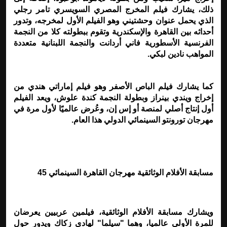
ذلك، يشارك فيلم المخرج المصري السويسري تامر رجلي
الذي يحمل عنوان وحشتيني وهو الفيلم الأول لمخرجه، وتدور
أحداثه بين القاهرة والإسكندرية وتقوم ببطولته كلا من النجمة
الفرنسية الأسطورية فاني أردانت والنجمة اللبنانية متعددة
المواهب نادين لبكي
.
كما يشارك فيلم الباص الأصفر وهو فيلم إماراتي هندي من
إخراج ويندي بينراز وبطولة النجمة كندة علوش، ويعد الفيلم
أول إنتاج أصلي لمنصة أو إس إن، وعُرض عالميًا لأول مرة في
مهرجان تورونتو السينمائي الدولي هذا العام
.
مسابقة الأفلام الوثائقية مهرجان القاهرة السينمائي 45
ويشارك مسابقة الأفلام الوثائقية، فيلمين عربيين يعرضان
للمرة الأولى عالميا، وهما "سيلما" لهادي زكاك ويدور حول