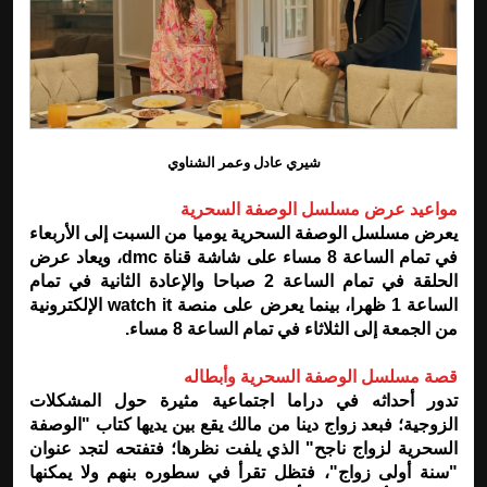
شيري عادل وعمر الشناوي
مواعيد عرض مسلسل الوصفة السحرية
يعرض مسلسل الوصفة السحرية يوميا من السبت إلى الأربعاء
في تمام الساعة 8 مساء على شاشة قناة dmc، ويعاد عرض
الحلقة في تمام الساعة 2 صباحا والإعادة الثانية في تمام
الساعة 1 ظهرا، بينما يعرض على منصة watch it الإلكترونية
من الجمعة إلى الثلاثاء في تمام الساعة 8 مساء.
قصة مسلسل الوصفة السحرية وأبطاله
تدور أحداثه في دراما اجتماعية مثيرة حول المشكلات
الزوجية؛ فبعد زواج دينا من مالك يقع بين يديها كتاب "الوصفة
السحرية لزواج ناجح" الذي يلفت نظرها؛ فتفتحه لتجد عنوان
"سنة أولى زواج"، فتظل تقرأ في سطوره بنهم ولا يمكنها