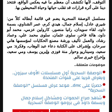
التوقف، لأنها تكتشف أن معظم ما فيه يعكس الواقع، فتتخذ
دينا على أثره قرارات قد تقلب حياتها وحياة المحيطين بها.
مسلسل الوصفة السحرية يضم في قائمة أبطاله كلاً من:
شيري عادل، إسلام جمال، هيدي كرم، عمر الشناوي، بسمة
داود، لقاء سويدان، رانيا منصور، كارولين عزمي، محمد أبو
داود، هالة فاخر، سلوى عثمان، سلوى محمد علي، وعماد
رشاد، والعمل تأليف ورشة مصنع الحكايات لمؤسسها هاني
سرحان، وإشراف على الكتابة دعاء عبد الوهاب، وفكرة: مي
سعيد، وسيناريو وحوار منة فوزى وإيرين يوسف ومي سعيد،
وإخراج خيرى سالم.
موضوعات متعلقة..
الوصفة السحرية أول مسلسلات الأوف سيزون..
ويعرض قريبا على قنوات المتحدة
حصريًا على dmc.. موعد عرض مسلسل "الوصفة
السحرية"
شاهد صراع الحموات ومشاكل إسلام جمال
وبسمة داود فى برومو الوصفة السحرية