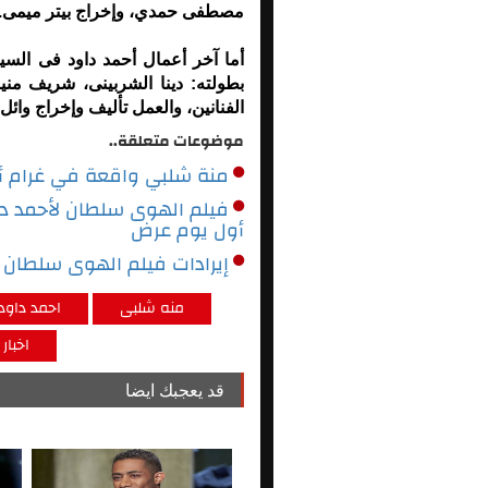
مصطفى حمدي، وإخراج بيتر ميمى.
بطولته: دينا الشربينى، شريف من
الفنانين، والعمل تأليف وإخراج وائل 
موضوعات متعلقة..
منة شلبي واقعة في غرام أغ
أول يوم عرض
إيرادات فيلم الهوى سلطان تتخطى 11ونصف مليون جن
منه شلبى
احمد داود
اخبار
قد يعجبك ايضا