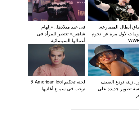
اق أبطال المصارعة..
فى عيد ميلادها.. «إلهام
ومات لأول مرة عن نجوم
شاهين» تنتصر للمرأة فى
أعمالها السينمائية
.. زينة تودع الصيف
لجنة تحكيم American Idol لا
سة تصوير جديدة على
ترغب فى سماع أغانيها
ر