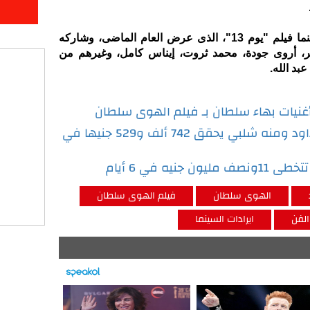
أما آخر أعمال أحمد داود فى السينما فيلم "يوم 13"، الذى عرض العام الماضى، وشاركه
ير، أروى جودة، محمد ثروت، إيناس كامل، وغيرهم من
عبد الله.
نيات بهاء سلطان بـ فيلم الهوى سلطان
فيلم الهوى سلطان لأحمد داود ومنه شلبي يحقق 742 ألف و529 جنيها في
يه في 6 أيام
الهوى سلطان
فيلم الهوى سلطان
 الفن
ايرادات السينما