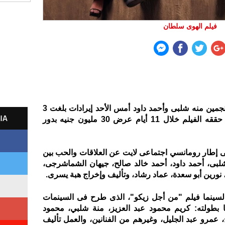
فيلم الهوى سلطان
بطولة النجمين منه شلبى وأحمد داود أمس الأحد إيرادات بلغت 3
IA
ملايين و82 ألفًا، ليصل إجمالي ما حققه الفيلم خلال 11 أيام عرض 30 مليون جنيه بدور
 إطار رومانسي اجتماعى لايت عن العلاقات والحب بين
شلبى، أحمد داود، أحمد خالد صالح، جيهان الشماشرجى،
نورين أبو سعدة، عماد رشاد، وتأليف وإخراج هبة يسرى.
لسينما فيلم "من أجل زيكو"، الذى طرح فى السينمات
يناير 2022، وشاركها بطولته: كريم محمود عبد العزيز، منة شلبي، محمود
مرو عبد الجليل، وغيرهم من الفنانين، والعمل تأليف