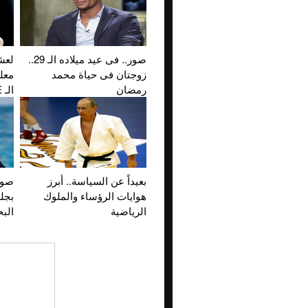
صور.. فى عيد ميلاده الـ 29..
لعش
زوجتان فى حياة محمد
معل
رمضان
الـ WWE
بعيداً عن السياسة.. أبرز
صور
هوايات الرؤساء والملوك
بجل
الرياضية
البح