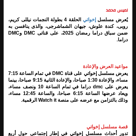
لميس محمد
يُعرض مسلسل
إخواتي
الحلقة 4 بطولة النجمات نيللى كريم،
روبى، كندة علوش، جيهان الشماشرجى، والذى ينافسن به
ضمن سباق دراما رمضان 2025، على قناتى DMC وDMC
دراما.
مواعيد العرض والإعادة
يعرض مسلسل إخواتي على قناة DMC في تمام الساعة 7:15
مساء، والإعادة 1:30 صباحا، والإعادة الثانية 9:15 صباحا، بينما
يعرض على dmc دراما في تمام الساعة 10 ونصف مساء،
ويعاد عرضها الساعة 6:15 صباحا، والساعة 12:45 مساء،
وذلك بالتزامن مع عرضه على منصة Watch it الرقمية.
قصة مسلسل إخواتي
تدور أحداث مسلسل إخواتي في إطار إجتماعى حول أربع