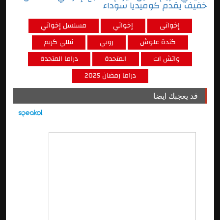
خفيف يقدم كوميديا سوداء
إخواتى
إخواتي
مسلسل إخواتي
كندة علوش
روبي
نيللي كريم
واتش ات
المتحدة
دراما المتحدة
دراما رمضان 2025
قد يعجبك ايضا