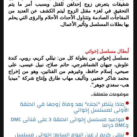
شقيقات يتعرض زوج إحداهن للقتل وبسبب أمر ما يتم
التحقيق في لغزء مقتل الزوج ليتم الكشف عن العديد من
المفاجآت الصادمة وتتناول الأحداث الأحلام والرؤى التي يحلم
بها بطلات المسلسل وتأثير الأعمال.
أبطال مسلسل إخواتي
مسلسل إخواتي من بطولة كل من: نيللي كريم، روبي، كندة
علوش، جيهان الشماشرجي، حاتم صلاح، نبيل عيسى، على
صبحي، إسلام حافظ، وغيرهم من الفنانين، وهو من إخراج
محمد شاكر خضير، وتأليف مهاب طارق وإنتاج شركة "ميديا
هب- سعدي جوهر".
موضوعات متعلقة..
ماذا ينتظر "نجلاء" بعد وفاة زوجها في الحلقة
الأولى لمسلسل إخواتي
مواعيد مسلسل إخواتى الحلقة 3 على قناتى DMC
وDMC دراما
نيللي كريم لـ عين اليوم السابع: إخواتي مسلسل