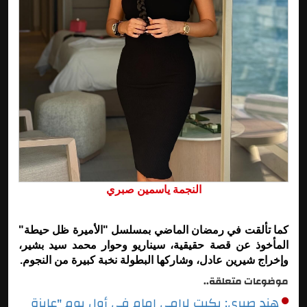
النجمة ياسمين صبري
كما تألقت في رمضان الماضي بمسلسل "الأميرة ظل حيطة"
المأخوذ عن قصة حقيقية، سيناريو وحوار محمد سيد بشير،
وإخراج شيرين عادل، وشاركها البطولة نخبة كبيرة من النجوم.
موضوعات متعلقة..
هند صبري: بكيت لرامي إمام في أول يوم "عايزة