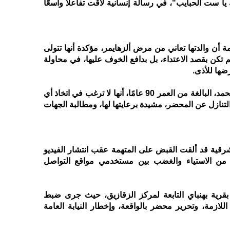
ا ست الحبايب"، في رسالة إنسانية لاقت تفاعلًا واسعًا
مة أن والدتها تعاني من مرض ألزهايمر، مؤكدة أنها تتولى
 تكن بقصد الاعتداء، بل بدافع الخوف عليها، في محاولة
ضها للأذى.
ومن جانبها، أكدت السيدة سميرة محمد، البالغة من العمر 90 عامًا، أنها لا ترغب في اتخاذ أي
التنازل عن المحضر، مشيدة برعايتها لها، ومطالبة الجهات
شرقية قد ألقت القبض على المتهمة عقب انتشار الفيديو
لة من الاستياء والغضب بين مستخدمي مواقع التواصل
بقرية بهنباي التابعة لمركز الزقازيق، حيث جرى ضبط
 اللازمة، وتحرير محضر بالواقعة، وإخطار النيابة العامة