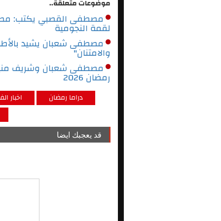
موضوعات متعلقة..
مصطفى القصبي يكتب: مصط
لقمة النجومية
مصطفى شعبان يشيد بالأطباء 
والامتنان"
مصطفى شعبان وشريف منير 
رمضان 2026
دراما رمضان
اخبار الف
قد يعجبك ايضا