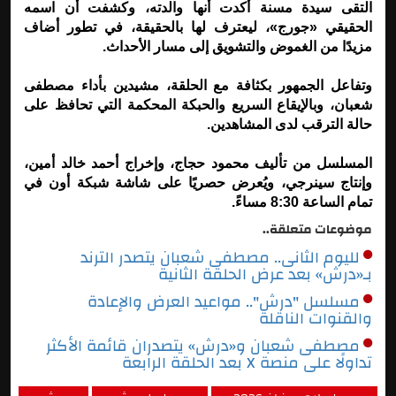
التقى سيدة مسنة أكدت أنها والدته، وكشفت أن اسمه
الحقيقي «جورج»، ليعترف لها بالحقيقة، في تطور أضاف
مزيدًا من الغموض والتشويق إلى مسار الأحداث.
وتفاعل الجمهور بكثافة مع الحلقة، مشيدين بأداء مصطفى
شعبان، وبالإيقاع السريع والحبكة المحكمة التي تحافظ على
حالة الترقب لدى المشاهدين.
المسلسل من تأليف محمود حجاج، وإخراج أحمد خالد أمين،
وإنتاج سينرجي، ويُعرض حصريًا على شاشة شبكة أون في
تمام الساعة 8:30 مساءً.
موضوعات متعلقة..
لليوم الثانى.. مصطفى شعبان يتصدر الترند
بـ«درش» بعد عرض الحلقة الثانية
مسلسل "درش".. مواعيد العرض والإعادة
والقنوات الناقلة
مصطفى شعبان و«درش» يتصدران قائمة الأكثر
تداولًا على منصة X بعد الحلقة الرابعة