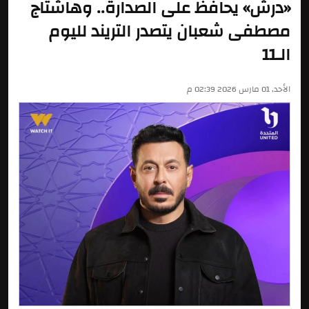
«درش» يحافظ على الصدارة.. وهاشتاج
مصطفى شعبان يتصدر التريند لليوم
الـ11
الأحد, 01 مارس 2026 02:39 م