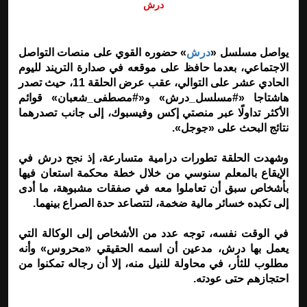
درش
يواصل مسلسل «
درش
» حضوره القوي على منصات التواصل
الاجتماعي، بعدما حافظ على موقعه في صدارة التريند لليوم
الحادي عشر على التوالي، عقب عرض الحلقة 11، حيث تصدر
هاشتاجا «#مسلسل_درش» و«#مصطفى_شعبان» قوائم
الأكثر تداولًا عبر منصتي إكس وفيسبوك، إلى جانب تصدرهما
نتائج البحث على «جوجل».
وشهدت الحلقة تطورات درامية متسارعة، إذ نجح درش في
الإيقاع بالمعلم سنوسي من خلال خطة محكمة استعان فيها
بأشخاص سبق أن تعاملوا معه في صفقات مشبوهة، ما أدى
إلى تكبده خسائر مالية ضخمة، لتتصاعد حدة الصراع بينهما.
في الوقت نفسه، توجه عدد من الأشخاص إلى الوكالة التي
يعمل بها درش، مدعين أن اسمه الحقيقي «محروس» وأنه
مطلوب للثأر، في محاولة للنيل منه، إلا أن رجاله تمكنوا من
احتجازهم حتى عودته.