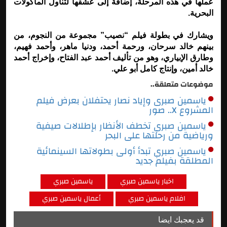
عملها في هذه المرحلة، إضافة إلى عشقها لتناول المأكولات
البحرية.
ويشارك في بطولة فيلم “نصيب” مجموعة من النجوم، من
بينهم خالد سرحان، ورحمة أحمد، ودنيا ماهر، وأحمد فهيم،
وطارق الإبياري، وهو من تأليف أحمد عبد الفتاح، وإخراج أحمد
خالد أمين، وإنتاج كامل أبو علي.
موضوعات متعلقة..
ياسمين صبرى وإياد نصار يحتفلان بعرض فيلم
المشروع X.. صور
ياسمين صبري تخطف الأنظار بإطلالات صيفية
ورياضية من رحلتها على البحر
ياسمين صبري تبدأ أولى بطولاتها السينمائية
المطلقة بفيلم جديد
اخبار ياسمين صبري
ياسمين صبري
افلام ياسمين صبري
أعمال ياسمين صبري
قد يعجبك ايضا