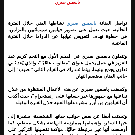
ياسمين صبري
تواصل الفنانة
ياسمين صبري
نشاطها الفني خلال الفترة
الحالية، حيث تعمل على تصوير فيلمين سينمائيين بالتزامن،
في خطوة تهدف لتعويض غيابها عن الدراما خلال الفترة
الماضية.
وتتعاون ياسمين صبري في الفيلم الأول مع النجم كريم عبد
العزيز في عمل يحمل عنوان “مطلوب عائليًا”، والذي يُعد ثاني
تعاون يجمع بينهما، بينما تشارك في الفيلم الثاني “نصيب” إلى
جانب الفنان معتصم النهار.
وكشفت ياسمين صبري عن هذه الأعمال المنتظرة من خلال
تفاعلها مع جمهورها عبر حسابها على “إنستجرام”، حيث أكدت
أن الفيلمين من أبرز مشروعاتها الفنية خلال الفترة المقبلة.
وتحدثت أيضًا عن بعض جوانب حياتها الشخصية، مشيرة إلى
حبها للسفر، واهتمامها بممارسة الرياضة بشكل منتظم، كما
أوضحت أنها غير مرتبطة حاليًا، مؤكدة تفضيلها التركيز على