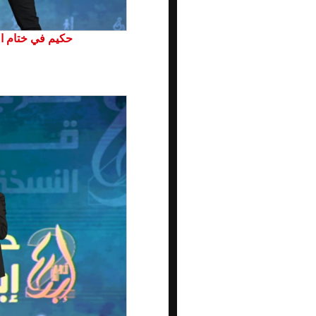
حكيم في ختام ال