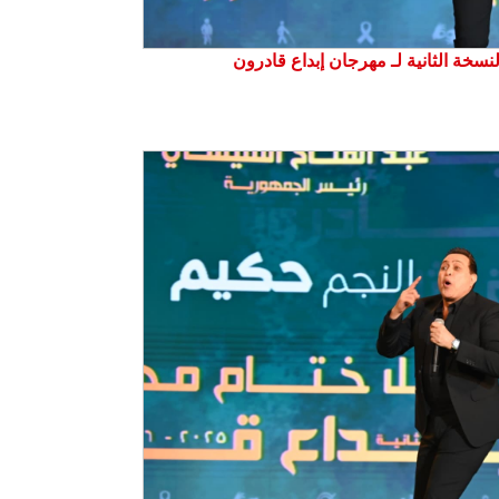
نسخة الثانية لـ مهرجان إبداع قادرون