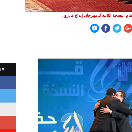
م النسخة الثانية لـ مهرجان إبداع قادرون
IA