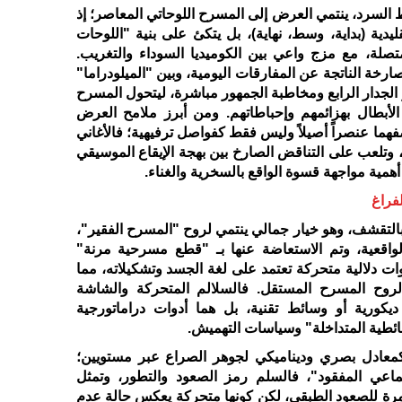
 السرد، ينتمي العرض إلى المسرح اللوحاتي المعاصر؛ إذ
ليدية (بداية، وسط، نهاية)، بل يتكئ على بنية "اللوحات
لمتصلة، مع مزج واعي بين الكوميديا السوداء والتغريب.
صارخة الناتجة عن المفارقات اليومية، وبين "الميلودراما"
 الجدار الرابع ومخاطبة الجمهور مباشرة، ليتحول المسرح
لأبطال بهزائمهم وإحباطاتهم. ومن أبرز ملامح العرض
فهما عنصراً أصيلاً وليس فقط كفواصل ترفيهية؛ فالأغاني
تلعب على التناقض الصارخ بين بهجة الإيقاع الموسيقي
أهمية مواجهة قسوة الواقع بالسخرية والغناء.
فراغ
التقشف، وهو خيار جمالي ينتمي لروح "المسرح الفقير"،
واقعية، وتم الاستعاضة عنها بـ "قطع مسرحية مرنة"
وات دلالية متحركة تعتمد على لغة الجسد وتشكيلاته، مما
روح المسرح المستقل. فالسلالم المتحركة والشاشة
ديكورية أو وسائط تقنية، بل هما أدوات دراماتورجية
ائطية المتداخلة" وسياسات التهميش.
كمعادل بصري وديناميكي لجوهر الصراع عبر مستويين؛
تماعي المفقود"، فالسلم رمز الصعود والتطور، وتمثل
رة للصعود الطبقي، لكن كونها متحركة يعكس حالة عدم