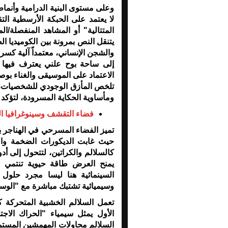
وعلى مستوى البنية الدرامية وأنماط
لا يعتمد على الحبكة الأرسطية التق
المتتالية" أو المشاهد المنفصلة/ا
يتنقل النص بمرونة بين الكوميديا ال
والشجن الإنساني، معتمداً آلية كسر
إلى ساحة بوح علني يعترف فيها ا
الاعتماد على الموسيقى والغناء بوص
تلخص المأزق الوجودي للشخصيات، و
ومأساوية الحكاية المسرودة، لتؤكد 
فضاء التقشف وسينوغرافيا ال
تميز الفضاء المسرحي في الهناجر ب
حيث غابت الديكورات الضخمة وال
كالسلالم والكراتين، لتتحول إلى أد
يمنح العرض طاقة حيوية تنتمي ل
السينمائية هنا ليسا مجرد حلول 
وسيميائية تشتبك مباشرة مع "الوس
تعمل السلالم الخشبية المتحركة 
الأول يمثل سيمياء "الحراك الاج
السلالم محاولات المهمشين المستم