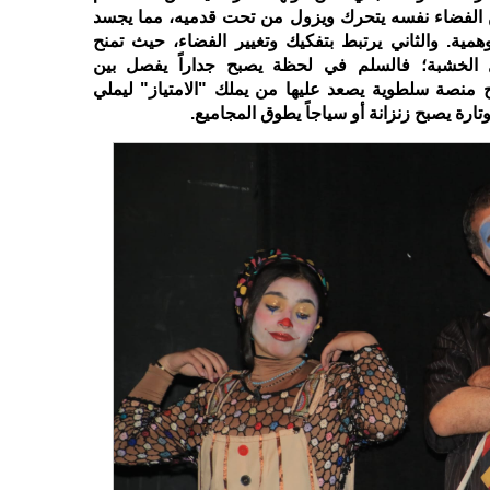
لكن الفضاء نفسه يتحرك ويزول من تحت قدميه، مما يجسد
ية. والثاني يرتبط بتفكيك وتغيير الفضاء، حيث تمنح
 الخشبة؛ فالسلم في لحظة يصبح جداراً يفصل بين
نصة سلطوية يصعد عليها من يملك "الامتياز" ليملي
رة يصبح زنزانة أو سياجاً يطوق المجاميع.