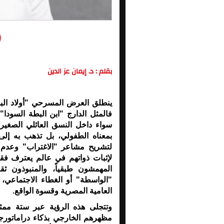
بقلم : د. إيمان عز الدين
ينطلق العرض المسرحي "أولاد الب
فالمثل الدارج "ابن البطة السودا" 
سواء داخل النسق العائلي الصغير 
بمعناه الطفولي، بل تذهب به إ
لتشريح مشاعر "الاغتراب" وعدم ا
لإثبات ذواتهم في عالم يعترف فقط 
المهمشون طبقياً، والمنبوذون ثقا
"الواسطة" أو الغطاء الاجتماعي،
العامية المصرية وقسوة الواقع.
وتتجلى هذه الرؤية عبر ستة ممث
مظهرهم الخارجي بذكاء دراماتور