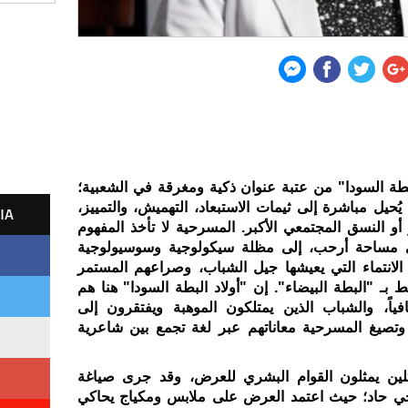
طة السودا" من عتبة عنوان ذكية ومغرقة في الشعبية؛
يُحيل مباشرة إلى ثيمات الاستبعاد، التهميش، والتمييز،
IA
أو النسق المجتمعي الأكبر. المسرحية لا تأخذ المفهوم
لى مساحة أرحب، إلى مظلة سيكولوجية وسوسيولوجية
لانتماء التي يعيشها جيل الشباب، وصراعهم المستمر
بـ "البطة البيضاء". إن "أولاد البطة السودا" هنا هم
فياً، والشباب الذين يمتلكون الموهبة ويفتقرون إلى
 وتصيغ المسرحية معاناتهم عبر لغة تجمع بين شاعرية
لين يمثلون القوام البشري للعرض، وقد جرى صياغة
جي حاد؛ حيث اعتمد العرض على ملابس ومكياج يحاكي