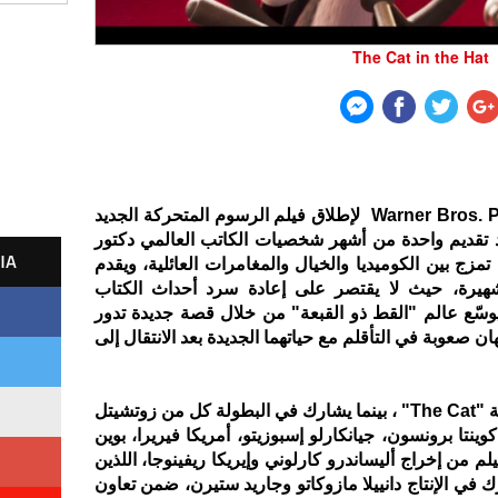
The Cat in the Hat
تستعد شركة Warner Bros. Pictures Animation لإطلاق فيلم الرسوم المتحركة الجديد
The C"، الذي يعيد تقديم واحدة من أشهر شخصيات الكاتب العالمي دكتور
IA
ج بين الكوميديا والخيال والمغامرات العائلية، ويقدم
شهيرة، حيث لا يقتصر على إعادة سرد أحداث الكتاب
ي الصادر عام 1957، بل يوسّع عالم "القط ذو القبعة" من خلال قصة جديدة تدور
صعوبة في التأقلم مع حياتهما الجديدة بعد الانتقال إلى
ويؤدي النجم بيل هادر صوت شخصية "The Cat" ، بينما يشارك في البطولة كل من زوتشيتل
وينتا برونسون، جيانكارلو إسبوزيتو، أمريكا فيريرا، بوين
يلم من إخراج أليساندرو كارلوني وإيريكا ريفينوجا، اللذين
ارك في الإنتاج دانييلا مازوكاتو وجاريد ستيرن، ضمن تعاون