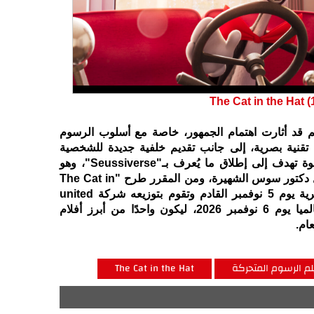
The Cat in the Hat (
فيلم قد أثارت اهتمام الجمهور، خاصة مع أسلوب الرسوم
 تقنية بصرية، إلى جانب تقديم خلفية جديدة للشخصية
الشهيرة وعالمها الخيالي، في خطوة تهدف إلى إطلاق ما يُعرف بـ"Seussiverse"، وهو
عالم سينمائي مستوحى من أعمال دكتور سوس الشهيرة، ومن المقرر طرح "The Cat in
the Hat" في دور العرض المصرية يوم 5 نوفمبر القادم وتقوم بتوزيعه شركة united
Motion Picture، بينما يعرض عالميا يوم 6 نوفمبر 2026، ليكون واحدًا من أبرز أفلام
ام.
لم الرسوم المتحركة
The Cat in the Hat