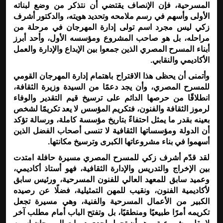
المسرحية، فإن الإنصاف يقتضي أن نتذكر من وضع لبناته
الأولى وأسهم في رسم ملامحه وتحديد هويته، والدكتور أشرف
زكي ليس مجرد اسم تولى إدارة المهرجان في مرحلة من
مراحله، بل هو صاحب المشروع ومؤسسه الأول، وأحد أبرز
أبناء المسرح المصري الذين جمعوا بين الإبداع والإدارة والعمل
الأكاديمي والنقابي
.
وأتمنى أن يحظى هذا الاقتراح باهتمام إدارة المهرجان القومي
للمسرح المصري، وأن يجد دعمًا من السيدة وزيرة الثقافة،
انطلاقًا من حرصها الدائم على ترسيخ قيم التقدير والوفاء
لرموز الثقافة والفنون، فتكريم المؤسس لا يعد تكريمًا لشخص
بعينه بقدر ما يمثل احتفاءً بتاريخ مؤسسة كاملة، ورسالة تؤكد
أن الدولة ومؤسساتها الثقافية لا تنسى أصحاب الفضل الذين
أسهموا في بناء مشروعاتها الكبرى وترسيخ مكانتها
.
لقد قدّم أشرف زكي للمسرح المصري مسيرة حافلة امتدت
بين الإخراج والتدريس والإدارة الثقافية، فهو أستاذ أكاديمي،
وعميد سابق للمعهد العالي للفنون المسرحية، ورئيس سابق
لأكاديمية الفنون، ونقيب للمهن التمثيلية، فضلًا عن رصيده
الكبير من الأعمال المسرحية والفنية، وهي مسيرة تجعل
تكريمه أمرًا طبيعيًا ومنطقيًا، بل وتفتح الباب أمام مطلب آخر