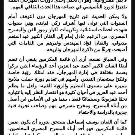
لا يقل مشروعية، وهو أن تحمل إحدى دورات المهرجان اسمه
تقديرًا لدوره التأسيسي في صناعة هذا الحدث الثقافي المهم
.
ولا يمكن الحديث عن تاريخ المهرجان دون التوقف أمام
السنوات التي تولى فيها أشرف زكي قيادته، وهي سنوات
شهدت لحظات استثنائية وتكريمات لكبار رموز الفن والمسرح
المصري، من الزعيم عادل إمام إلى الفنان الكبير عبد المنعم
مدبولي، والفنان فؤاد المهندس وغيرهم من القامات التي
أصبحت جزءًا من ذاكرة المهرجان وتاريخه
.
وفي السياق نفسه، أرى أن قائمة المكرمين ينبغي أن تضم
أيضًا الفنان الكبير أحمد عبد العزيز، أحد الرؤساء الذين تركوا
بصمة مختلفة في إدارة المهرجان، فقد امتلك رؤية خاصة
وفكرًا يستحقان التقدير، وأسهم في تقديم دورة حملت ملامح
مميزة على مستوى التنظيم والرؤية الفنية، ولعل ما يظلم
أحمد عبد العزيز في أحيان كثيرة هو اقتصار النظر إليه باعتباره
نجمًا تلفزيونيًا وسينمائيًا فقط ، بينما هو في الأساس ابن أصيل
من أبناء المسرح، ومخرج مسرحي مهم وصاحب تجربة فنية
جديرة بالدراسة والاحتفاء
.
كما أن الفنان يوسف إسماعيل يستحق بدوره أن يكون ضمن
قائمة المكرمين فهو أحد أبناء المسرح المصري المخلصين،