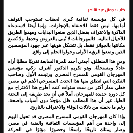
كتب : جمال عبد الناصر
في كل مؤسسة ثقافية كبرى لحظات تستوجب التوقف
أمامها، ليس فقط للاحتفاء بالإنجازات، وإنما أيضًا لاستدعاء
الذاكرة والاعتراف بفضل الذين صنعوا البدايات ومهدوا الطريق
للأجيال التالية، فالمهرجانات لا تُبنى بالعروض وحدها، ولا تُصنع
مكانتها بالجوائز فقط، بل تتشكل هويتها عبر جهود المؤسسين
الذين وضعوا الرؤية الأولى وحولوا الحلم إلى واقع
.
ومن هذا المنطلق، أجدني أجدد للمرة السابعة تقريبًا مطلبًا أراه
عادلًا ومستحقًا، وهو تكريم الدكتور أشرف زكي، مؤسس
المهرجان القومي للمسرح المصري ورئيسه الأول وصاحب
الفكرة التي انطلق منها هذا الحدث المسرحي الأهم في مصر،
فعلى مدار أكثر من ست سنوات كنت أطرح هذا الاقتراح مع
كل دورة جديدة للمهرجان، أملاً في أن يجد طريقه إلى اللجنة
العليا، غير أن هذا المطلب ظل مؤجلًا دون أسباب واضحة،
رغم ما يحمله من دلالات الوفاء والاعتراف بالتاريخ
.
وإذا كان المهرجان القومي للمسرح المصري قد تحول اليوم
إلى واحدة من أهم المؤسسات الثقافية والفنية في مصر،
وصار يمتلك تاريخًا راسخًا وحضورًا مؤثرًا في الحركة