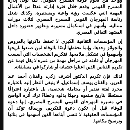
وواحد من نجوم فرقة المسرح القومي، كما تولى إدارة
المسرح القومي وقدم خلال فترة إدارته عددًا من الأعمال
المهمة التي عكست رؤية واعية ومستنيرة، وكذلك شغل
رئاسة المهرجان القومي للمسرح المصري لثلاث دورات
متتالية، وأسهم في استكمال مسيرته وتطوير حضوره داخل
المشهد الثقافي المصري
.
إن المؤسسات الثقافية الكبرى لا تحفظ ذاكرتها بالعروض
والجوائز وحدها، وإنما تحفظها أيضًا بالوفاء لمن صنعوا تاريخها
وأسهموا في تشكيل ملامحها. فتكريم الشخصيات التي أسست
المهرجان أو قادته في مراحل مهمة من عمره لا يقل قيمة عن
تكريم الفنانين الذين اعتلوا خشباته أو شاركوا في مسابقاته
.
لذلك فإن تكريم الدكتور أشرف زكي، والفنان أحمد عبد
العزيز، والفنان يوسف إسماعيل، لا ينبغي النظر إليه باعتباره
مجرد لفتة تقدير أو مجاملة شخصية، بل باعتباره اعترافًا
مستحقًا بتاريخ صنعوه وجهدًا بذلوه وعطاءً ترك أثره الواضح
في مسيرة المهرجان القومي للمسرح المصري، إنها دعوة
للوفاء قبل أن تكون دعوة للتكريم، ورسالة تؤكد أن
المؤسسات الحقيقية لا تنسى أبناءها الذين أسهموا في بنائها
وترسيخ مكانتها
.