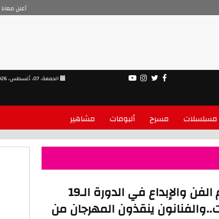
أعلن معانا
الجمعة، 07، أغسطس، 2026
مسلسلات
مسرح
ألبومات
مشاهير
تكريم كوكبة من نجوم الفن والإبداع في الدورة الـ19
..والفنانون ينقذون المهرجان من