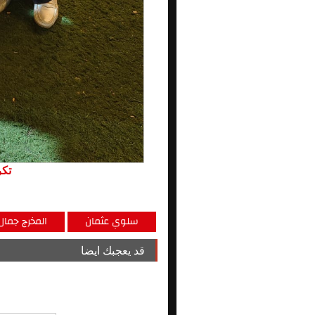
تكر
سلوي عثمان
المخرج جمال 
قد يعجبك ايضا