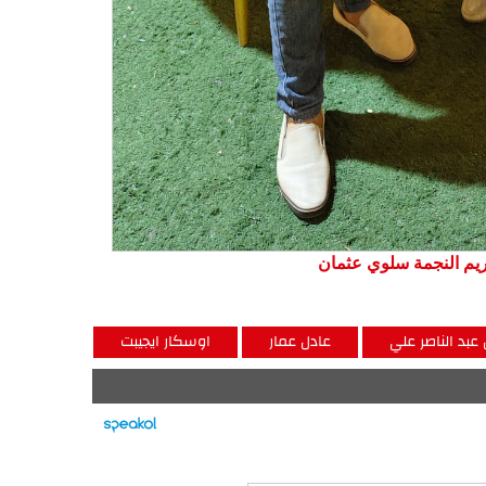
يم النجمة سلوي عثمان
عبد الناصر علي
عادل عمار
اوسكار ايجيبت