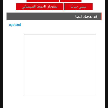
سيني جونة
مهرجان الجونة السينمائي
قد يعجبك ايضا