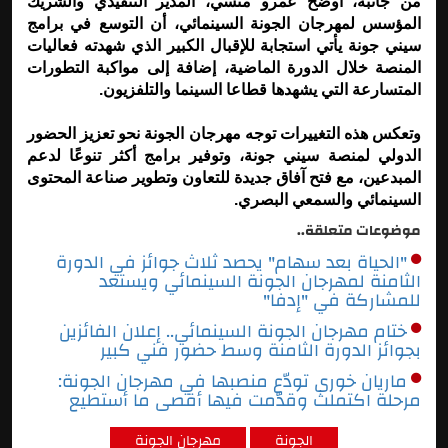
من جانبه، أوضح عمرو منسي، المدير التنفيذي والشريك
المؤسس لمهرجان الجونة السينمائي، أن التوسع في برامج
سيني جونة يأتي استجابة للإقبال الكبير الذي شهدته فعاليات
المنصة خلال الدورة الماضية، إضافة إلى مواكبة التطورات
المتسارعة التي يشهدها قطاعا السينما والتلفزيون.
وتعكس هذه التغييرات توجه مهرجان الجونة نحو تعزيز الحضور
الدولي لمنصة سيني جونة، وتوفير برامج أكثر تنوعًا لدعم
المبدعين، مع فتح آفاق جديدة للتعاون وتطوير صناعة المحتوى
السينمائي والسمعي البصري.
موضوعات متعلقة..
"الحياة بعد سهام" يحصد ثلاث جوائز في الدورة
الثامنة لمهرجان الجونة السينمائي ويستعد
للمشاركة في "إدفا"
ختام مهرجان الجونة السينمائي.. إعلان الفائزين
بجوائز الدورة الثامنة وسط حضور فني كبير
ماريان خوري تودّع منصبها في مهرجان الجونة:
مرحلة اكتملت وقدّمت فيها أقصى ما أستطيع
الجونة
مهرجان الجونة