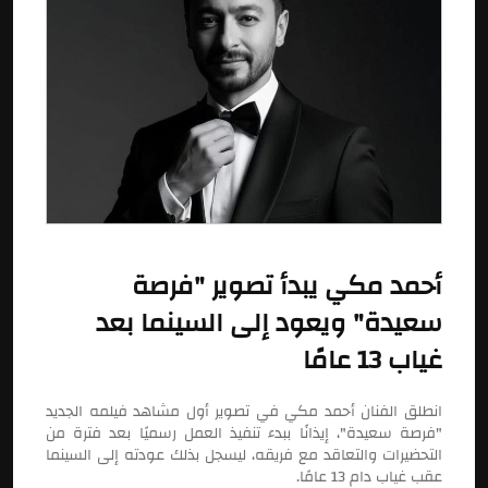
أحمد مكي يبدأ تصوير "فرصة
سعيدة" ويعود إلى السينما بعد
غياب 13 عامًا
انطلق الفنان أحمد مكي في تصوير أول مشاهد فيلمه الجديد
"فرصة سعيدة"، إيذانًا ببدء تنفيذ العمل رسميًا بعد فترة من
التحضيرات والتعاقد مع فريقه، ليسجل بذلك عودته إلى السينما
عقب غياب دام 13 عامًا.