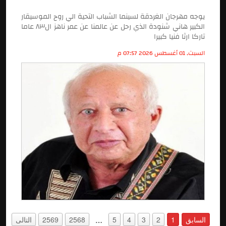
يوجه مهرجان الغردقة لسينما الشباب التحية الي روح الموسيقار
الكبير هاني شنودة الذي رحل عن عالمنا عن عمر ناهز ال٨٣ عاما
تاركا ارثا فنيا كبيرا
السبت, 01 أغسطس 2026 07:57 م
السابق
1
2
3
4
5
2568
2569
التالى
…