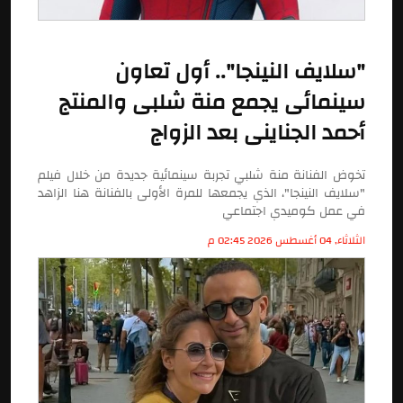
"سلايف النينجا".. أول تعاون
سينمائى يجمع منة شلبى والمنتج
أحمد الجناينى بعد الزواج
تخوض الفنانة منة شلبي تجربة سينمائية جديدة من خلال فيلم
"سلايف النينجا"، الذي يجمعها للمرة الأولى بالفنانة هنا الزاهد
في عمل كوميدي اجتماعي
الثلاثاء, 04 أغسطس 2026 02:45 م