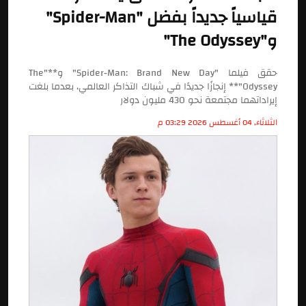
قياسياً جديداً بفضل "Spider-Man"
و"The Odyssey"
حقق فيلما "Spider-Man: Brand New Day" و**"The
Odyssey"** إنجازًا جديدًا في شباك التذاكر العالمي، بعدما بلغت
إيراداتهما مجتمعة نحو 430 مليون دولار
الثلاثاء, 04 أغسطس 2026 03:29 م