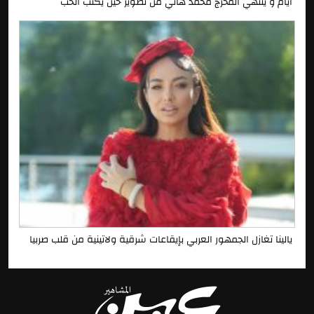
أيام و ينتهي المخرج محمد هاني من تصوير حين يكتب الحب
يالينا تغازل الجمهور العربي بإيقاعات شرقية ولاتينية من قلب صربيا