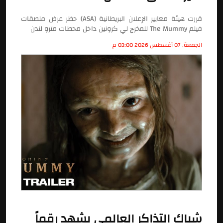
قررت هيئة معايير الإعلان البريطانية (ASA) حظر عرض ملصقات
فيلم The Mummy للمخرج لي كرونين داخل محطات مترو لندن
الجمعة, 07 أغسطس 2026 03:00 م
شباك التذاكر العالمى يشهد رقماً