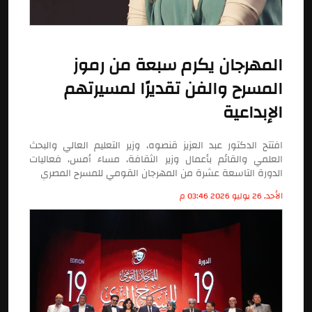
المهرجان يكرم سبعة من رموز
المسرح والفن تقديرًا لمسيرتهم
الإبداعية
افتتح الدكتور عبد العزيز قنصوه، وزير التعليم العالي والبحث
العلمي والقائم بأعمال وزير الثقافة، مساء أمس، فعاليات
الدورة التاسعة عشرة من المهرجان القومي للمسرح المصري
الأحد, 26 يوليو 2026 03:46 م