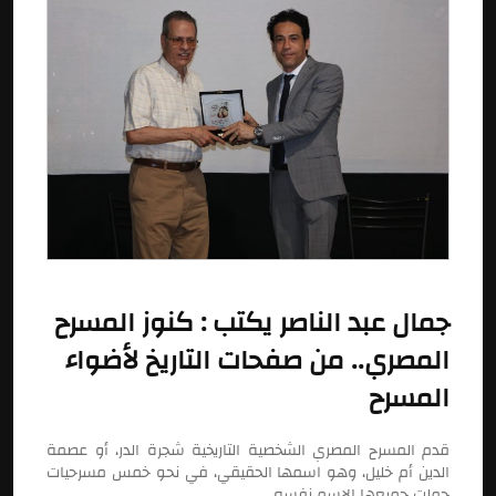
جمال عبد الناصر يكتب : كنوز المسرح
المصري.. من صفحات التاريخ لأضواء
المسرح
قدم المسرح المصري الشخصية التاريخية شجرة الدر، أو عصمة
الدين أم خليل، وهو اسمها الحقيقي، في نحو خمس مسرحيات
حملت جميعها الاسم نفسه