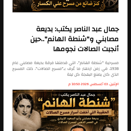
جمال عبد الناصر يكتب: بديعة
مصابني و"شنطة الهانم"..حين
أنجبت الصالات نجومها
مسرحية "شنطة الهانم"، التي قدمتها فرقة بديعة مصابني عام
1938، في زمن ازدهار ما عُرف بـ"مسرح الصالات"، ذلك المسرح
الذي كان يصنع البهجة كل ليلة
الإثنين, 03 أغسطس 2026 10:50 م