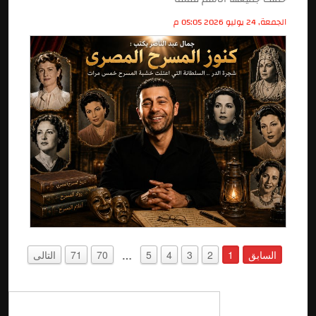
الجمعة, 24 يوليو 2026 05:05 م
السابق
1
2
3
4
5
70
71
التالى
…