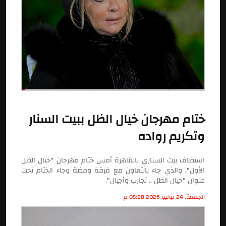
ختام مهرجان خيال الظل ببيت السنار
وتكريم رواده
استضاف بيت السناري بالقاهرة أمس ختام مهرجان "خيال الظل
الأول"، والذي جاء بالتعاون مع فرقة ومضة وجاء الختام تحت
عنوان "خيال الظل .. تجارب وأجيال".
الجمعة, 24 يوليو 2026 05:28 م