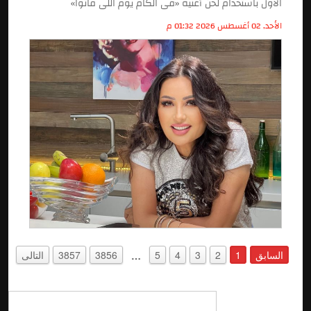
الأول باستخدام لحن أغنية «فى الكام يوم اللى فاتوا»
الأحد, 02 أغسطس 2026 01:32 م
السابق
1
2
3
4
5
3856
3857
التالى
…