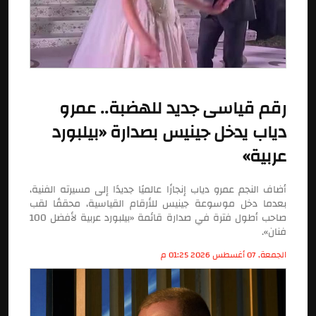
رقم قياسى جديد للهضبة.. عمرو
دياب يدخل جينيس بصدارة «بيلبورد
عربية»
أضاف النجم عمرو دياب إنجازًا عالميًا جديدًا إلى مسيرته الفنية،
بعدما دخل موسوعة جينيس للأرقام القياسية، محققًا لقب
صاحب أطول فترة في صدارة قائمة «بيلبورد عربية لأفضل 100
فنان».
الجمعة, 07 أغسطس 2026 01:25 م