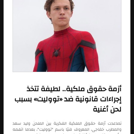
أزمة حقوق ملكية.. لطيفة تتخذ
إجراءات قانونية ضد «تووليت» بسبب
لحن أغنية
تصاعدت أزمة حقوق الملكية الفكرية بين الملحن وليد سعد
والمطرب خفاجى، المعروف فنيًا باسم "تووليت"، بعدما اتهمه