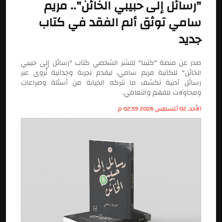
"رسائل إلى حبيبي الخائن".. مريم
سامي توثق ألم الفقد في كتاب
جديد
صدر عن منصة "كتبنا" للنشر الشخصي كتاب "رسائل إلى حبيبي
الخائن" للكاتبة مريم سامي، ليقدم تجربة وجدانية تُروى عبر
رسائل أدبية تكشف ما تتركه الخيانة من أسئلة وصراعات
ومحاولات للفهم والتعافي.
الأحد, 02 أغسطس 2026 02:59 م