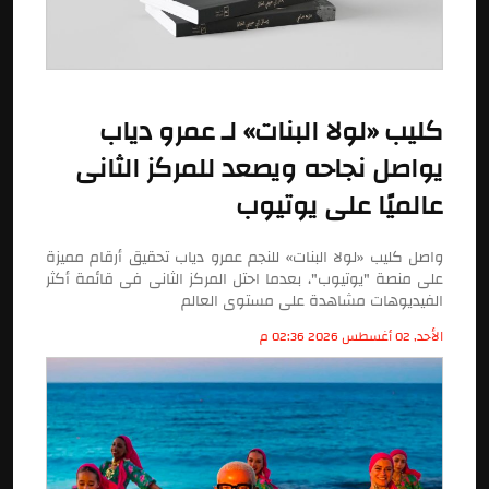
كليب «لولا البنات» لـ عمرو دياب
يواصل نجاحه ويصعد للمركز الثانى
عالميًا على يوتيوب
واصل كليب «لولا البنات» للنجم عمرو دياب تحقيق أرقام مميزة
على منصة "يوتيوب"، بعدما احتل المركز الثانى فى قائمة أكثر
الفيديوهات مشاهدة على مستوى العالم
الأحد, 02 أغسطس 2026 02:36 م