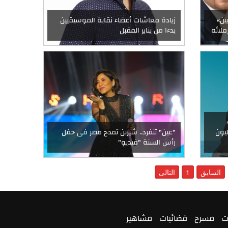
ين»
زيادة معاشات أعضاء نقابة الموسيقيين
ملائه
بدءا من يناير المقبل
 ودائع النقابة لـ18 مليون
"عين" تنفرد.. شيرين تمدح مصر فى حفل
رأس السنة ‏‏"فيديو"‏
السابق
1
التالى
ت
مسرح
فضائيات
مشاهير