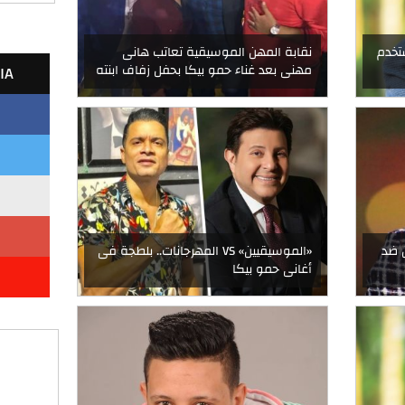
ستخدم
نقابة المهن الموسيقية تعاتب هانى
IA
مهنى بعد غناء حمو بيكا بحفل زفاف ابنته
 ضد
«الموسيقيين» VS المهرجانات.. بلطجة فى
أغانى حمو بيكا