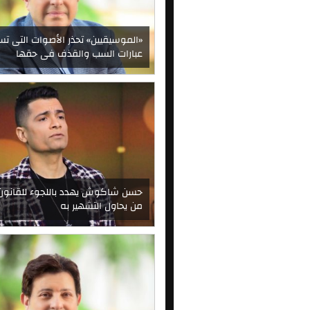
«الموسيقيين» تحذر ‏الأصوات التى ت
عبارات السب والقذف فى حقها
حسن شاكوش يهدد باللجوء للقانون
من يحاول التشهير به