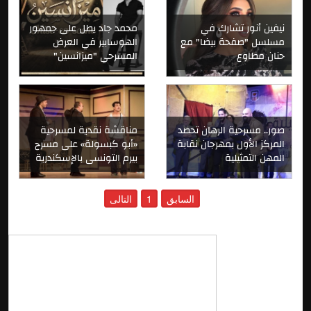
نيفين أنور تشارك في
محمد جاد يطل على جمهور
مسلسل "صفحة بيضا" مع
الهوسابير في العرض
حنان مطاوع
المسرحي "ميزانسين"
صور.. مسرحية الرهان تحصد
مناقشة نقدية لمسرحية
المركز الأول بمهرجان نقابة
«أبو كبسولة» على مسرح
المهن التمثيلية
بيرم التونسى بالإسكندرية
السابق
1
التالى