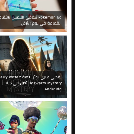
Pokémon Go تكافئ اللاعبين لالتقا
القمامة فى يوم الأرض
لمحبى هارى بوتر.. لعبة rry Potter
Hogwarts Mystery تصل إلى iOS
وAndroid