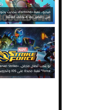
فيديو.. لعبة «Fortnite» بتحديث ي
على راقصين بما لا يخالف العائلة
لو بتحب أبطال مارفل.. «l Strike
Force" لعبة جدبدة على IOS وآندرويد