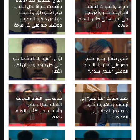
أفراح المصريين منذ 17 عام
موعد والقنوات الناقلة
وأصبحت عنوانًا لكل انتصار..
لمواجهة مصر والأرجنتين
نجم الأغنية لؤي: أصبحت
في ثمن نهائي كأس العالم
جزءًا من ذاكرة المصريين
2026
ووشها حلو على كل فرحة
شذى تحتفل بفوز منتخب
لؤي : أغنية بلدنا وشها حلو
مصر على أستراليا بالنشيد
على كل فرحة وعنوان لكل
الوطني "بلادي بلادي"
انتصار
كيف تحولت "هنا مصر" إلى
تعرف على القناة المجانية
أيقونة جماهيرية؟ أغنية
الناقلة لمباراة مصر
خرجت من الإعلان إلى
وأستراليا في كأس العالم
المدرجات
2026