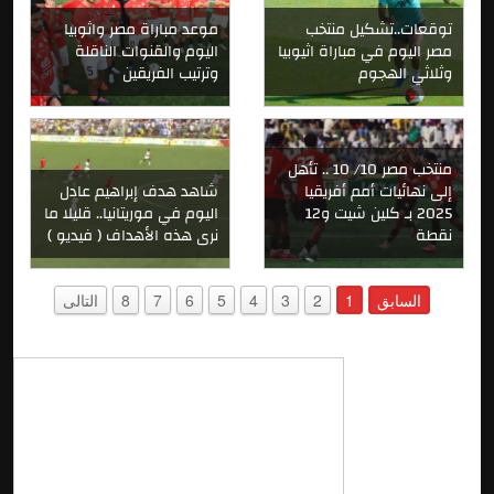
توقعات..تشكيل منتخب
موعد مباراة مصر واثوبيا
مصر اليوم في مباراة اثيوبيا
اليوم والقنوات الناقلة
وثلاثي الهجوم
وترتيب الفريقين
منتخب مصر 10/ 10 .. تأهل
إلى نهائيات أمم أفريقيا
شاهد هدف إبراهيم عادل
2025 بـ كلين شيت و12
اليوم في موريتانيا.. قليلا ما
نقطة
نرى هذه الأهداف ( فيديو )
السابق
1
2
3
4
5
6
7
8
التالى