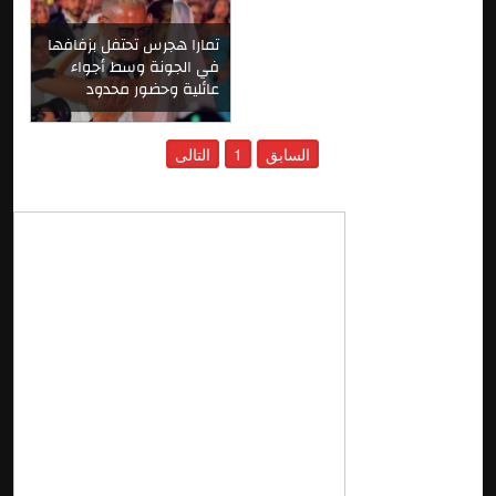
تمارا هجرس تحتفل بزفافها
في الجونة وسط أجواء
عائلية وحضور محدود
السابق
1
التالى