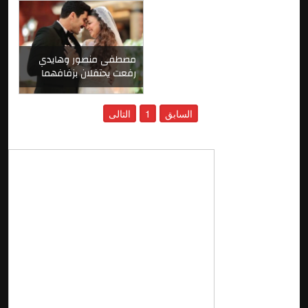
مصطفى منصور وهايدي
رفعت يحتفلان بزفافهما
السابق
1
التالى