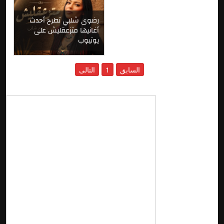
رضوى شلبي تطرح أحدث
أغانيها متزعقليش على
يوتيوب
السابق
1
التالى