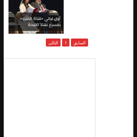
أول ليالي «فتاة المترو»
بمسرح نهاد صليحة
السابق
1
التالى