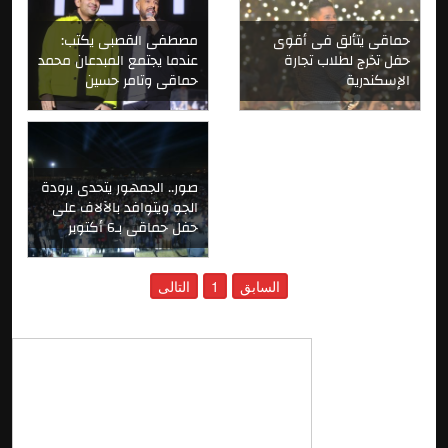
حماقى يتألق فى أقوى
مصطفى القصبى يكتب:
حفل تخرج لطلاب تجارة
عندما يجتمع المبدعان محمد
الإسكندرية
حماقى وتامر حسين
صور.. الجمهور يتحدى برودة
الجو ويتوافد بالآلاف على
حفل حماقى بـ6 أكتوبر
السابق
1
التالى