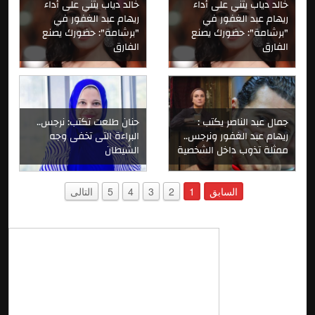
خالد دياب يثني على أداء
خالد دياب يثني على أداء
ريهام عبد الغفور في
ريهام عبد الغفور في
"برشامة": حضورك يصنع
"برشامة": حضورك يصنع
الفارق
الفارق
جمال عبد الناصر يكتب :
حنان طلعت تكتب: نرجس..
ريهام عبد الغفور ونرجس..
البراءة التى تخفى وجه
ممثلة تذوب داخل الشخصية
الشيطان
السابق
1
2
3
4
5
التالى