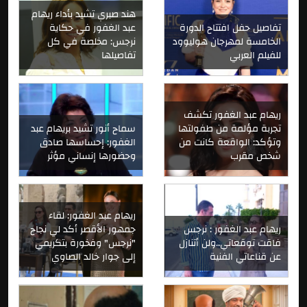
هند صبري تشيد بأداء ريهام
تفاصيل حفل افتتاح الدورة
عبد الغفور في حكاية
الخامسة لمهرجان هوليوود
نرجس: مخلصة في كل
للفيلم العربي
تفاصيلها
ريهام عبد الغفور تكشف
تجربة مؤلمة من طفولتها
سماح أنور تشيد بريهام عبد
وتؤكد: الواقعة كانت من
الغفور: إحساسها صادق
شخص مقرب
وحضورها إنساني مؤثر
ريهام عبد الغفور: لقاء
ريهام عبد الغفور : نرجس
جمهور الأقصر أكد لي نجاح
فاقت توقعاتي..ولن أتنازل
"نرجس" وفخورة بتكريمي
عن قناعاتي الفنية
إلى جوار خالد الصاوي