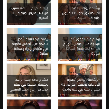
برشامة يواصل حصد
إيرادات فيلم برشامة تقترب
الإيرادات ويتجاوز 135 مليون
من 140 مليون جنيه في 3
جنيه في السينمات
أسابيع
ريهام عبد الغفور تُدخل
ريهام عبد الغفور تُدخل
البهجة على أطفال الأورام
البهجة على أطفال الأورام
في الأقصر بزيارة إنسانية
في الأقصر بزيارة إنسانية
مؤثرة
مؤثرة
"برشامة" يواصل تصدره
هشام ماجد وهنا الزاهد
للإيرادات محققًا أكثر من 4.1
يجتمعان مجددًا في فيلم
مليون جنيه في ليلة واحدة
جديد من إنتاج أحمد السبكي